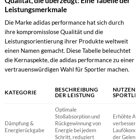
Qualität, die überzeugt: Eine Tabelle der
Leistungsmerkmale
Die Marke adidas performance hat sich durch
ihre kompromisslose Qualität und die
Leistungsorientierung ihrer Produkte weltweit
einen Namen gemacht. Diese Tabelle beleuchtet
die Kernaspekte, die adidas performance zu einer
vertrauenswürdigen Wahl für Sportler machen.
BESCHREIBUNG
NUTZEN 
KATEGORIE
DER LEISTUNG
SPORTLE
Optimale
Stoßabsorption und
Erhöhte Au
Dämpfung &
Rückgewinnung von
verbessert
Energierückgabe
Energie bei jedem
Laufökonom
Schritt, reduziert
der Gelenke