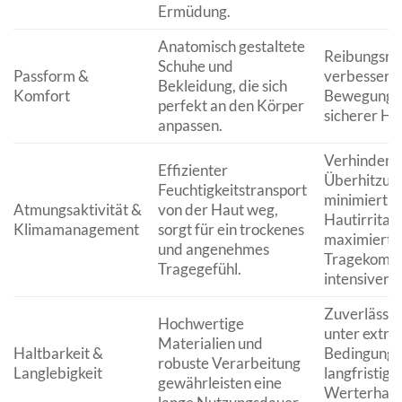
Ermüdung.
Anatomisch gestaltete
Reibungsre
Schuhe und
Passform &
verbessert
Bekleidung, die sich
Komfort
Bewegungsf
perfekt an den Körper
sicherer Hal
anpassen.
Verhindert
Effizienter
Überhitzun
Feuchtigkeitstransport
minimiert
Atmungsaktivität &
von der Haut weg,
Hautirritat
Klimamanagement
sorgt für ein trockenes
maximiert 
und angenehmes
Tragekomfo
Tragegefühl.
intensiver 
Zuverlässig
Hochwertige
unter extr
Materialien und
Haltbarkeit &
Bedingunge
robuste Verarbeitung
Langlebigkeit
langfristige
gewährleisten eine
Werterhalt