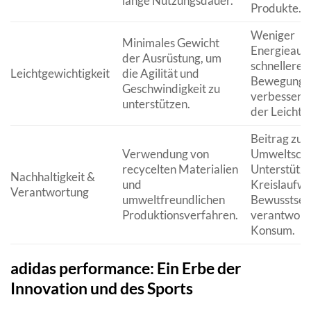
lange Nutzungsdauer.
Produkte.
Weniger
Minimales Gewicht
Energieauf
der Ausrüstung, um
schnellere
Leichtgewichtigkeit
die Agilität und
Bewegunge
Geschwindigkeit zu
verbesserte
unterstützen.
der Leichtig
Beitrag zu
Verwendung von
Umweltschu
recycelten Materialien
Unterstützu
Nachhaltigkeit &
und
Kreislaufwi
Verantwortung
umweltfreundlichen
Bewusstsein
Produktionsverfahren.
verantwort
Konsum.
adidas performance: Ein Erbe der
Innovation und des Sports