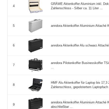
GRÄWE Aktenkoffer Aluminium inkl. Dok
4
Zahlenschloss - Silber ca. 11 Liter ...
anndora Aktenkoffer Aluminium Attaché Ko
5
anndora Aktenkoffer Alu schwarz Attaché 
6
anndora Pilotenkoffer Businesskoffer T
7
...
HMF Alu Aktenkoffer für Laptop bis 17,3 
8
Zahlenschloss, gepolstertem Laptopfach 
anndora Aktenkoffer Aluminium Attaché 
9
abschließbar ...