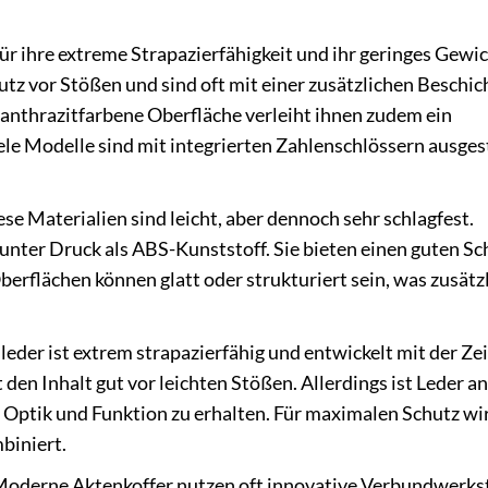
r ihre extreme Strapazierfähigkeit und ihr geringes Gewic
chutz vor Stößen und sind oft mit einer zusätzlichen Beschi
r anthrazitfarbene Oberfläche verleiht ihnen zudem ein
ele Modelle sind mit integrierten Zahlenschlössern ausges
se Materialien sind leicht, aber dennoch sehr schlagfest.
t unter Druck als ABS-Kunststoff. Sie bieten einen guten Sc
berflächen können glatt oder strukturiert sein, was zusätz
der ist extrem strapazierfähig und entwickelt mit der Zei
den Inhalt gut vor leichten Stößen. Allerdings ist Leder anf
e Optik und Funktion zu erhalten. Für maximalen Schutz wi
biniert.
oderne Aktenkoffer nutzen oft innovative Verbundwerkst