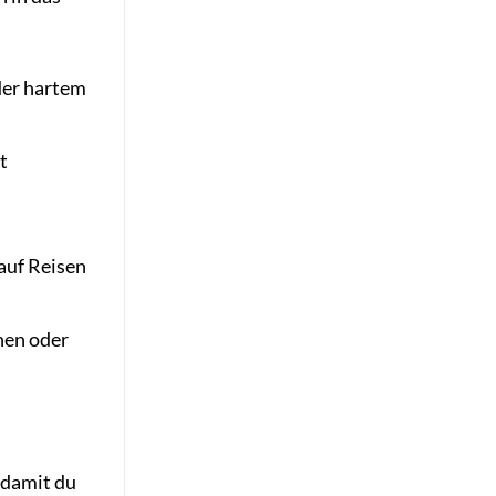
der hartem
t
auf Reisen
nen oder
 damit du