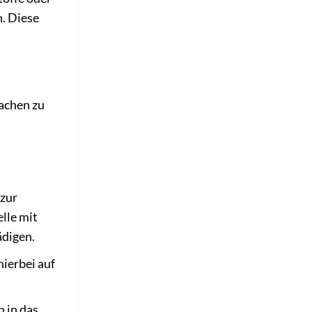
n. Diese
achen zu
 zur
elle mit
ädigen.
hierbei auf
n in das