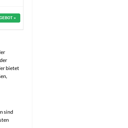
GEBOT »
der
nder
er bietet
ßen,
n sind
sten