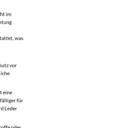
ht im
chtung
tattet, was
hutz vor
liche
t eine
älliger für
rd Leder
offe oder