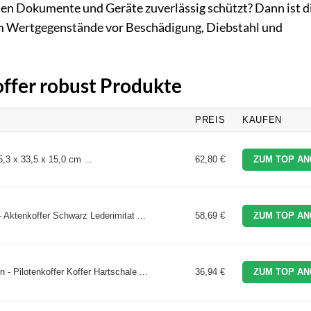
ten Dokumente und Geräte zuverlässig schützt? Dann ist d
um Wertgegenstände vor Beschädigung, Diebstahl und
offer robust Produkte
PREIS
KAUFEN
,3 x 33,5 x 15,0 cm ...
62,80 €
ZUM TOP AN
Aktenkoffer Schwarz Lederimitat ...
58,69 €
ZUM TOP AN
 Pilotenkoffer Koffer Hartschale ...
36,94 €
ZUM TOP AN