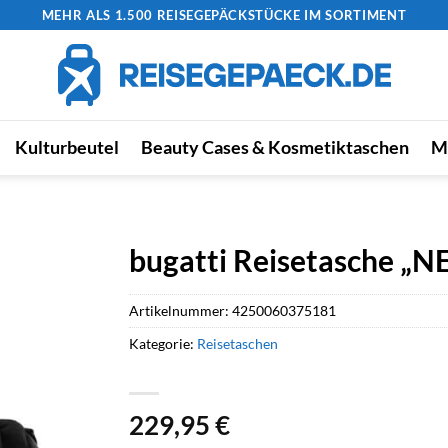
MEHR ALS 1.500 REISEGEPÄCKSTÜCKE IM SORTIMENT
Kulturbeutel
Beauty Cases & Kosmetiktaschen
M
bugatti Reisetasche „N
Artikelnummer:
4250060375181
Kategorie:
Reisetaschen
229,95
€