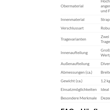
Hochw
Obermaterial
angen
und F
Innenmaterial
Strap
Verschlussart
Robus
Zwei 
Tragevarianten
Trage
Großz
Innenaufteilung
Wert
Außenaufteilung
Diver
Abmessungen (ca.)
Breit
Gewicht (ca.)
1.2 k
Einsatzmöglichkeiten
Ideal
Besondere Merkmale
Dezen