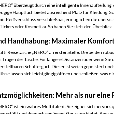
NERO“ überzeugt durch eine intelligente Innenaufteilung, d
zügige Hauptfach bietet ausreichend Platz für Kleidung, 
it Reißverschluss verschließbar, ermöglichen die übersic
Tickets oder Kosmetika. So haben Sie stets den Überblick u
nd Handhabung: Maximaler Komfort 
atti Reisetasche „NERO“ an erster Stelle. Die beiden robu
Tragen der Tasche. Für längere Distanzen oder wenn Sie d
stellbaren Schultergurt. Dieser ist weich gepolstert und 
sse lassen sich leichtgängig öffnen und schließen, was 
atzmöglichkeiten: Mehr als nur eine
NERO“ ist ein wahres Multitalent. Sie eignet sich hervorra
nes erfüllt und dennoch genügend Stauraum bietet. Aber 