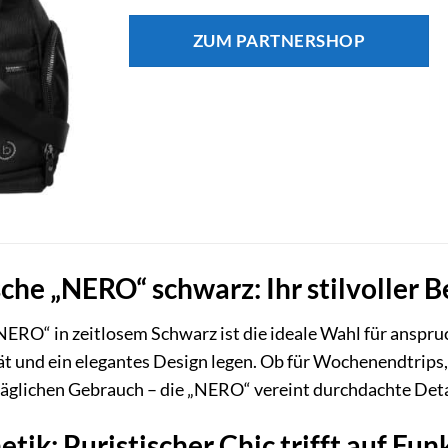
ZUM PARTNERSHOP
che „NERO“ schwarz: Ihr stilvoller B
ERO“ in zeitlosem Schwarz ist die ideale Wahl für anspru
tät und ein elegantes Design legen. Ob für Wochenendtrips
täglichen Gebrauch – die „NERO“ vereint durchdachte Deta
tik: Puristischer Chic trifft auf Fun