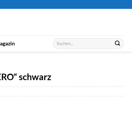
Suchen
agazin
nach:
ERO“ schwarz