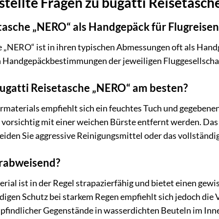
stellte Fragen zu bugatti Reisetasc
setasche „NERO“ als Handgepäck für Flugreisen
he „NERO“ ist in ihren typischen Abmessungen oft als Hand
 Handgepäckbestimmungen der jeweiligen Fluggesellschaft 
 bugatti Reisetasche „NERO“ am besten?
rmaterials empfiehlt sich ein feuchtes Tuch und gegebenen
orsichtig mit einer weichen Bürste entfernt werden. Das
den Sie aggressive Reinigungsmittel oder das vollständig
erabweisend?
al ist in der Regel strapazierfähig und bietet einen gewi
ndigen Schutz bei starkem Regen empfiehlt sich jedoch di
findlicher Gegenstände in wasserdichten Beuteln im Inne