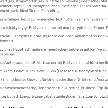
ertiges, strapazierfähiges Kunstfaser-Gewebe (spezifisches Mater
ehmer Haptik und unempfindlicher Oberfläche. Dieses Material i
euchtigkeit, ideal für den Reisealltag.
azierfähiges, leicht zu reinigendes Textilfutter in einem neutrale
te, leichtgängige Reißverschlüsse mit markentypischem Zipper-Pu
stabile Handgriffe für das Tragen in der Hand, abnehmbarer und v
komfort.
ügiges Hauptfach, mehrere Innenfächer (teilweise mit Reißversc
papieren.
se Außentaschen (z.B. Vortaschen mit Reißverschluss) für schnelle
e: 50 cm, Höhe: 30 cm, Tiefe: 25 cm (Diese Maße sind typisch für 
g (Ein moderates Gewicht für eine Tasche dieser Größe und Ausst
 als Wochenendtasche, Reisetasche für Kurztrips, Business-Trip-Ta
tes bugatti Logoprägung/Label, stabile Bodennägel zum Schutz 