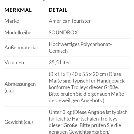
MERKMAL
DETAIL
Marke
American Tourister
Modellreihe
SOUNDBOX
Hochwertiges Polycarbonat-
Außenmaterial
Gemisch
Volumen
35,5 Liter
(B x H x T) 40 x 55 x 20 cm (Diese
Maße sind typisch für Handgepäck-
Abmessungen
konforme Trolleys dieser Größe.
(ca.)
Bitte prüfen Sie die genauen Maße
des jeweiligen Angebots.)
Unter 3 kg (Diese Angabe ist typisch
für leichte Hartschalen-Trolleys
Gewicht (ca.)
dieser Größe. Bitte prüfen Sie die
genauen Gewichtsangaben.)