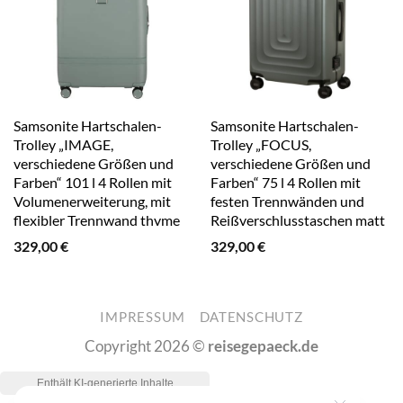
Samsonite Hartschalen-
Samsonite Hartschalen-
Trolley „IMAGE,
Trolley „FOCUS,
verschiedene Größen und
verschiedene Größen und
Farben“ 101 l 4 Rollen mit
Farben“ 75 l 4 Rollen mit
Volumenerweiterung, mit
festen Trennwänden und
flexibler Trennwand thyme
Reißverschlusstaschen matt
sage khaki
329,00
€
329,00
€
IMPRESSUM
DATENSCHUTZ
Copyright 2026 ©
reisegepaeck.de