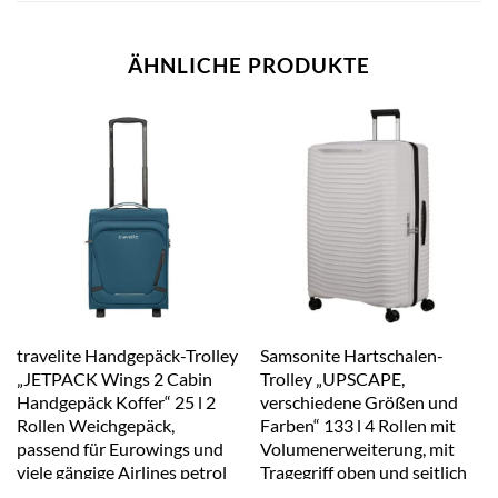
ÄHNLICHE PRODUKTE
travelite Handgepäck-Trolley
Samsonite Hartschalen-
„JETPACK Wings 2 Cabin
Trolley „UPSCAPE,
Handgepäck Koffer“ 25 l 2
verschiedene Größen und
Rollen Weichgepäck,
Farben“ 133 l 4 Rollen mit
passend für Eurowings und
Volumenerweiterung, mit
viele gängige Airlines petrol
Tragegriff oben und seitlich
cloud weiß