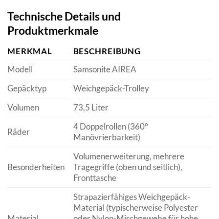
Technische Details und
Produktmerkmale
MERKMAL
BESCHREIBUNG
Modell
Samsonite AIREA
Gepäcktyp
Weichgepäck-Trolley
Volumen
73,5 Liter
4 Doppelrollen (360°
Räder
Manövrierbarkeit)
Volumenerweiterung, mehrere
Besonderheiten
Tragegriffe (oben und seitlich),
Fronttasche
Strapazierfähiges Weichgepäck-
Material (typischerweise Polyester
Material
oder Nylon-Mischgewebe für hohe