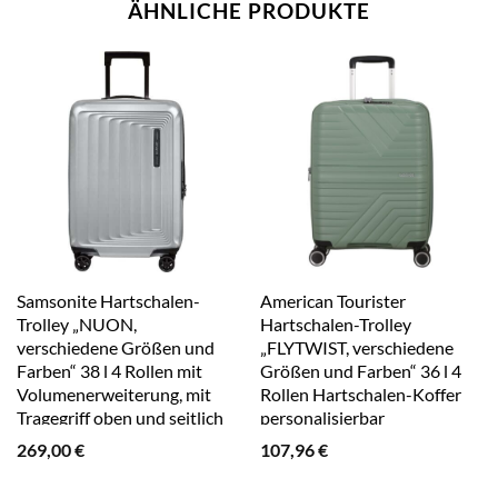
ÄHNLICHE PRODUKTE
Samsonite Hartschalen-
American Tourister
Trolley „NUON,
Hartschalen-Trolley
verschiedene Größen und
„FLYTWIST, verschiedene
Farben“ 38 l 4 Rollen mit
Größen und Farben“ 36 l 4
Volumenerweiterung, mit
Rollen Hartschalen-Koffer
Tragegriff oben und seitlich
personalisierbar
matt silber
Volumenerweiterung
269,00
€
107,96
€
botanic grün