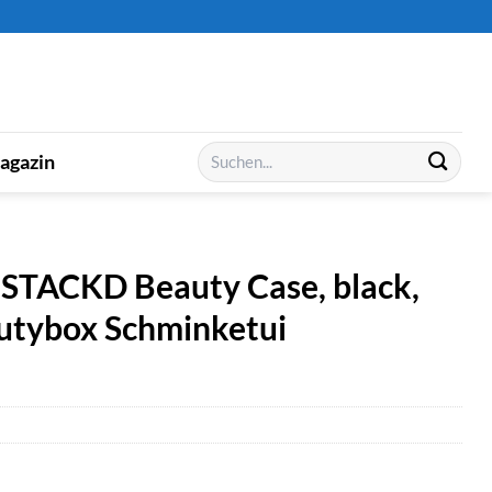
Suchen
agazin
nach:
„STACKD Beauty Case, black,
utybox Schminketui