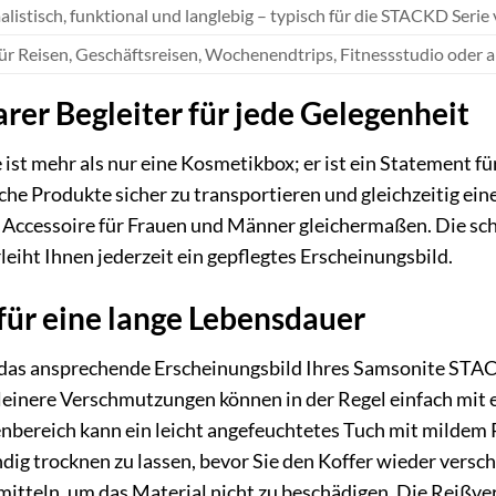
listisch, funktional und langlebig – typisch für die STACKD Serie
für Reisen, Geschäftsreisen, Wochenendtrips, Fitnessstudio oder a
rer Begleiter für jede Gelegenheit
t mehr als nur eine Kosmetikbox; er ist ein Statement für 
iche Produkte sicher zu transportieren und gleichzeitig ei
Accessoire für Frauen und Männer gleichermaßen. Die schl
eiht Ihnen jederzeit ein gepflegtes Erscheinungsbild.
für eine lange Lebensdauer
 das ansprechende Erscheinungsbild Ihres Samsonite STAC
leinere Verschmutzungen können in der Regel einfach mit 
bereich kann ein leicht angefeuchtetes Tuch mit mildem 
ändig trocknen zu lassen, bevor Sie den Koffer wieder vers
tteln, um das Material nicht zu beschädigen. Die Reißver