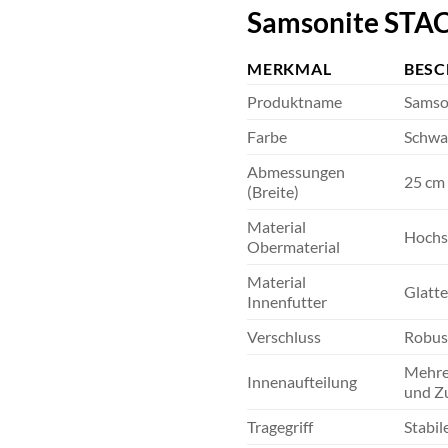
Samsonite STACK
MERKMAL
BESC
Produktname
Samso
Farbe
Schwa
Abmessungen
25 cm
(Breite)
Material
Hochst
Obermaterial
Material
Glatte
Innenfutter
Verschluss
Robust
Mehrer
Innenaufteilung
und Z
Tragegriff
Stabil