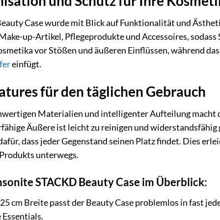
sation und Schutz für Ihre Kosmeti
uty Case wurde mit Blick auf Funktionalität und Ästhetik
 Make-up-Artikel, Pflegeprodukte und Accessoires, sodass 
osmetika vor Stößen und äußeren Einflüssen, während das z
fer
einfügt.
tures für den täglichen Gebrauch
wertigen Materialien und intelligenter Aufteilung macht
rfähige Äußere ist leicht zu reinigen und widerstandsfähi
für, dass jeder Gegenstand seinen Platz findet. Dies erlei
 Produkts unterwegs.
msonite STACKD Beauty Case im Überblick:
25 cm Breite passt der Beauty Case problemlos in fast jed
 Essentials.