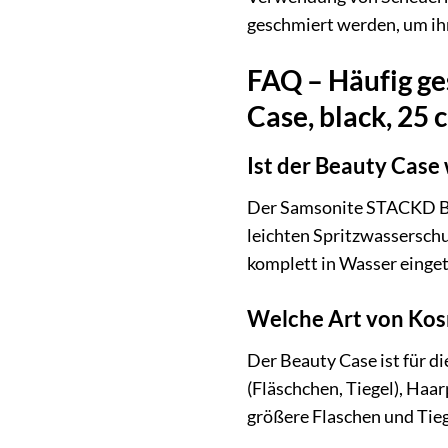
geschmiert werden, um ihr
FAQ – Häufig g
Case, black, 2
Ist der Beauty Case
Der Samsonite STACKD Beau
leichten Spritzwasserschut
komplett in Wasser einge
Welche Art von Kos
Der Beauty Case ist für 
(Fläschchen, Tiegel), Haa
größere Flaschen und Tie