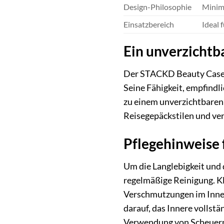
Design-Philosophie
Minima
Einsatzbereich
Ideal 
Ein unverzichtba
Der STACKD Beauty Case is
Seine Fähigkeit, empfindl
zu einem unverzichtbaren 
Reisegepäckstilen und verl
Pflegehinweise 
Um die Langlebigkeit und
regelmäßige Reinigung. K
Verschmutzungen im Innen
darauf, das Innere vollst
Verwendung von Scheuermi