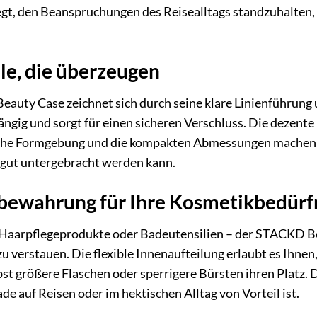
gt, den Beanspruchungen des Reisealltags standzuhalten, w
e, die überzeugen
uty Case zeichnet sich durch seine klare Linienführung u
gängig und sorgt für einen sicheren Verschluss. Die dezent
che Formgebung und die kompakten Abmessungen machen ih
 gut untergebracht werden kann.
fbewahrung für Ihre Kosmetikbedürf
Haarpflegeprodukte oder Badeutensilien – der STACKD Bea
zu verstauen. Die flexible Innenaufteilung erlaubt es Ihn
bst größere Flaschen oder sperrigere Bürsten ihren Platz.
ade auf Reisen oder im hektischen Alltag von Vorteil ist.