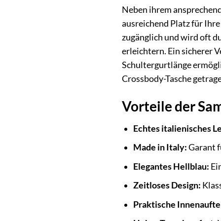
Neben ihrem ansprechende
ausreichend Platz für Ihr
zugänglich und wird oft d
erleichtern. Ein sicherer 
Schultergurtlänge ermögli
Crossbody-Tasche getrag
Vorteile der S
Echtes italienisches L
Made in Italy:
Garant f
Elegantes Hellblau:
Ein
Zeitloses Design:
Klass
Praktische Innenaufte