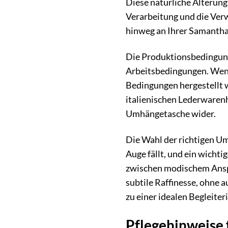
Diese natürliche Alterung 
Verarbeitung und die Verw
hinweg an Ihrer Samanth
Die Produktionsbedingunge
Arbeitsbedingungen. Wenn 
Bedingungen hergestellt w
italienischen Lederwarenh
Umhängetasche wider.
Die Wahl der richtigen Um
Auge fällt, und ein wicht
zwischen modischem Anspru
subtile Raffinesse, ohne a
zu einer idealen Begleiter
Pflegehinweise 