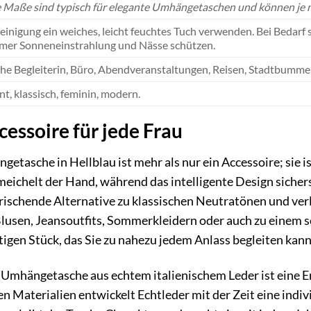
 Maße sind typisch für elegante Umhängetaschen und können je na
einigung ein weiches, leicht feuchtes Tuch verwenden. Bei Bedarf 
mer Sonneneinstrahlung und Nässe schützen.
che Begleiterin, Büro, Abendveranstaltungen, Reisen, Stadtbummel
nt, klassisch, feminin, modern.
essoire für jede Frau
tasche in Hellblau ist mehr als nur ein Accessoire; sie is
eichelt der Hand, während das intelligente Design sicherste
rfrischende Alternative zu klassischen Neutratönen und ver
lusen, Jeansoutfits, Sommerkleidern oder auch zu einem s
tigen Stück, das Sie zu nahezu jedem Anlass begleiten kann
 Umhängetasche aus echtem italienischem Leder ist eine E
n Materialien entwickelt Echtleder mit der Zeit eine indiv