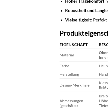
Hoher Tragekomfort:
V
Robustheit und Langle
Vielseitigkeit:
Perfekt 
Produkteigensch
EIGENSCHAFT
BES
Ober
Material
Innen
Farbe
Hellb
Herstellung
Handg
Klass
Design-Merkmale
Reißv
Breit
Abmessungen
Höhe:
(geschätzt)
Tiefe