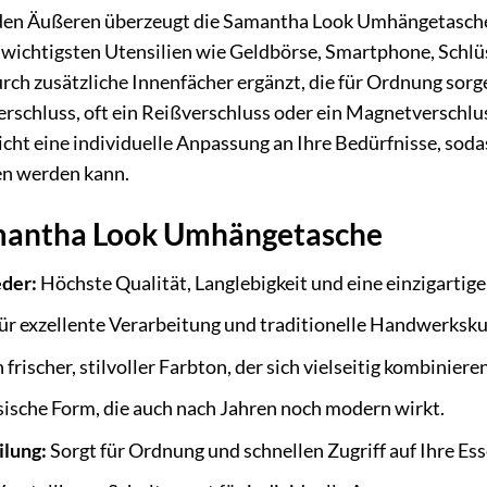
n Äußeren überzeugt die Samantha Look Umhängetasche du
e wichtigsten Utensilien wie Geldbörse, Smartphone, Schlü
urch zusätzliche Innenfächer ergänzt, die für Ordnung so
Verschluss, oft ein Reißverschluss oder ein Magnetverschlus
cht eine individuelle Anpassung an Ihre Bedürfnisse, soda
en werden kann.
amantha Look Umhängetasche
eder:
Höchste Qualität, Langlebigkeit und eine einzigartige
ür exzellente Verarbeitung und traditionelle Handwerksku
 frischer, stilvoller Farbton, der sich vielseitig kombinieren
ische Form, die auch nach Jahren noch modern wirkt.
ilung:
Sorgt für Ordnung und schnellen Zugriff auf Ihre Ess