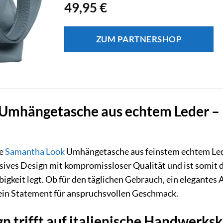
49,95
€
ZUM PARTNERSHOP
mhängetasche aus echtem Leder – Ihr
te
Samantha Look
Umhängetasche aus feinstem echtem Leder
sives Design mit kompromissloser Qualität und ist somit di
bigkeit legt. Ob für den täglichen Gebrauch, ein elegant
ein Statement für anspruchsvollen Geschmack.
n trifft auf italienische Handwerks