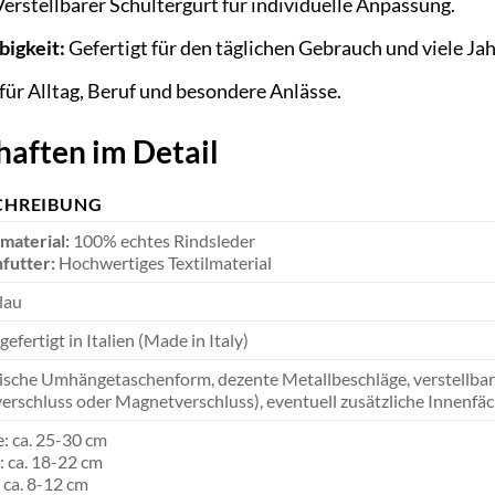
erstellbarer Schultergurt für individuelle Anpassung.
bigkeit:
Gefertigt für den täglichen Gebrauch und viele Ja
für Alltag, Beruf und besondere Anlässe.
aften im Detail
CHREIBUNG
material:
100% echtes Rindsleder
futter:
Hochwertiges Textilmaterial
lau
efertigt in Italien (Made in Italy)
ische Umhängetaschenform, dezente Metallbeschläge, verstellbare
erschluss oder Magnetverschluss), eventuell zusätzliche Innenfäc
e: ca. 25-30 cm
 ca. 18-22 cm
: ca. 8-12 cm