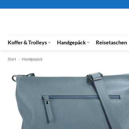
Zum
Inhalt
springen
Koffer & Trolleys
Handgepäck
Reisetaschen
Start
»
Handgepäck