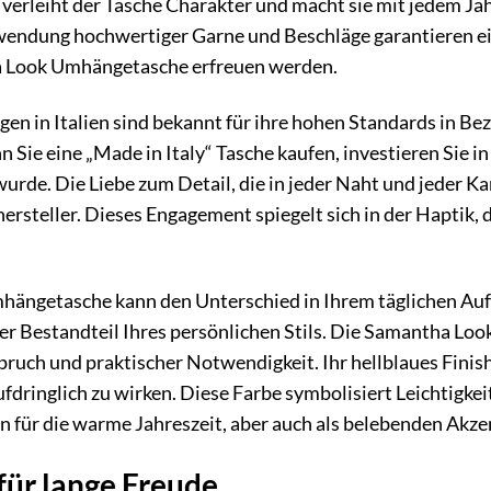
verleiht der Tasche Charakter und macht sie mit jedem Jahr
endung hochwertiger Garne und Beschläge garantieren eine
a Look Umhängetasche erfreuen werden.
n in Italien sind bekannt für ihre hohen Standards in B
Sie eine „Made in Italy“ Tasche kaufen, investieren Sie in
urde. Die Liebe zum Detail, die in jeder Naht und jeder Ka
ersteller. Dieses Engagement spiegelt sich in der Haptik,
hängetasche kann den Unterschied in Ihrem täglichen Auftre
iger Bestandteil Ihres persönlichen Stils. Die Samantha L
ch und praktischer Notwendigkeit. Ihr hellblaues Finish 
ufdringlich zu wirken. Diese Farbe symbolisiert Leichtigke
in für die warme Jahreszeit, aber auch als belebenden Akze
für lange Freude