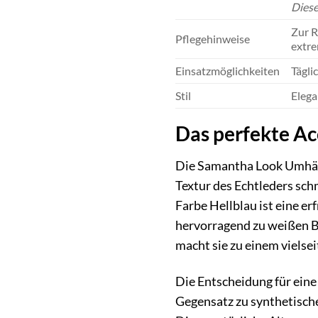
Diese
Zur R
Pflegehinweise
extre
Einsatzmöglichkeiten
Tägli
Stil
Elega
Das perfekte Acc
Die Samantha Look Umhänge
Textur des Echtleders schm
Farbe Hellblau ist eine e
hervorragend zu weißen B
macht sie zu einem vielsei
Die Entscheidung für eine
Gegensatz zu synthetische