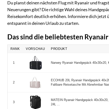
Du planst deinen nächsten Flug mit Ryanair und frag
Neuerungen gibt? Die richtige Wahl deines Handgepäck
Reisekomfort deutlich erhöhen. Informiere dich jetz
entspannt in deinen Urlaub zu starten.
Das sind die beliebtesten Ryana
RANK
VORSCHAU
PRODUKT
Narwey Ryanair Handgepäck 40x30x20, Kl
1
ECOHUB 20L Ryanair Handgepäck 40x20x
2
Faltbare Reisetasche Mit Abnehmbar Nass
MATEIN Ryanair Handgepäck 40x30x20,
3
24L ...