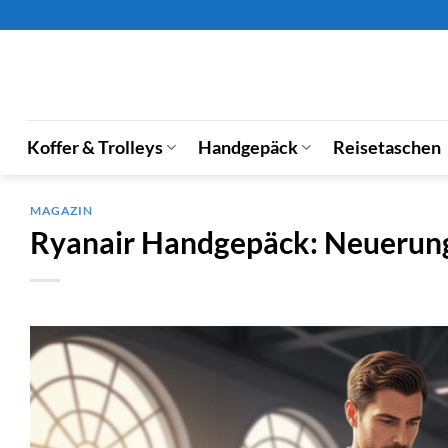
Zum
Inhalt
springen
Koffer & Trolleys
Handgepäck
Reisetaschen
MAGAZIN
Ryanair Handgepäck: Neuerung