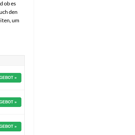
d ob es
auch den
iten, um
GEBOT »
GEBOT »
GEBOT »