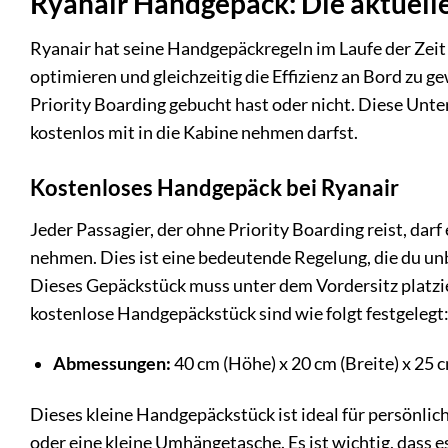
Ryanair Handgepäck: Die aktuell
Ryanair hat seine Handgepäckregeln im Laufe der Zeit
optimieren und gleichzeitig die Effizienz an Bord zu g
Priority Boarding gebucht hast oder nicht. Diese Unte
kostenlos mit in die Kabine nehmen darfst.
Kostenloses Handgepäck bei Ryanair
Jeder Passagier, der ohne Priority Boarding reist, dar
nehmen. Dies ist eine bedeutende Regelung, die du un
Dieses Gepäckstück muss unter dem Vordersitz platz
kostenlose Handgepäckstück sind wie folgt festgelegt
Abmessungen:
40 cm (Höhe) x 20 cm (Breite) x 25 c
Dieses kleine Handgepäckstück ist ideal für persönli
oder eine kleine Umhängetasche. Es ist wichtig, dass e