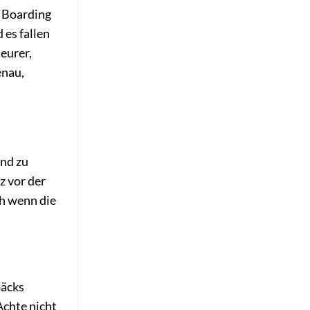
 Boarding
 es fallen
eurer,
enau,
und zu
z vor der
ch wenn die
päcks
Achte nicht