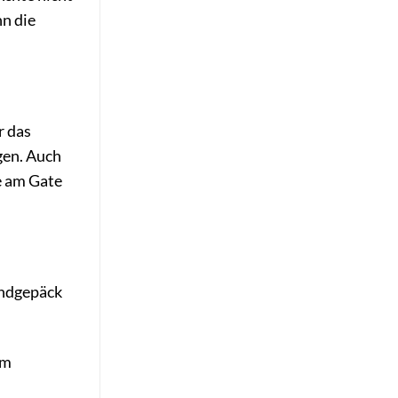
nn die
r das
gen. Auch
e am Gate
andgepäck
em