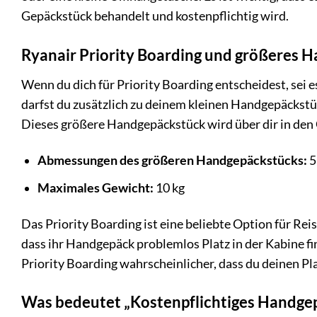
Gepäckstück behandelt und kostenpflichtig wird.
Ryanair Priority Boarding und größeres 
Wenn du dich für Priority Boarding entscheidest, sei 
darfst du zusätzlich zu deinem kleinen Handgepäckst
Dieses größere Handgepäckstück wird über dir in den
Abmessungen des größeren Handgepäckstücks:
5
Maximales Gewicht:
10 kg
Das Priority Boarding ist eine beliebte Option für Re
dass ihr Handgepäck problemlos Platz in der Kabine fin
Priority Boarding wahrscheinlicher, dass du deinen Pl
Was bedeutet „Kostenpflichtiges Handge