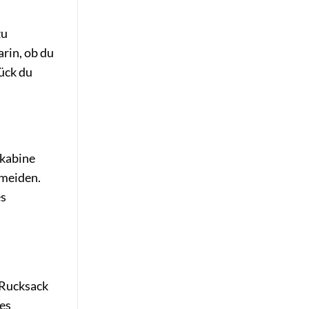
zu
arin, ob du
ück du
gkabine
rmeiden.
es
-Rucksack
hes