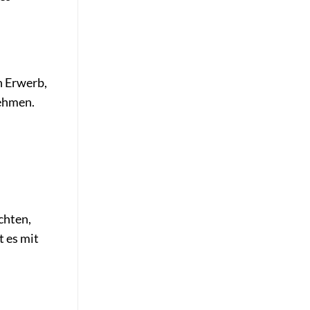
n Erwerb,
nehmen.
chten,
t es mit