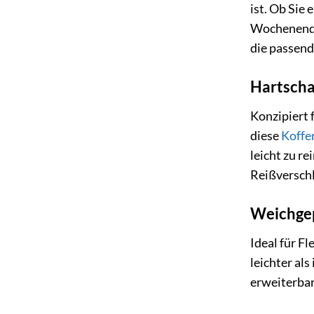
ist. Ob Sie
Wochenendau
die passend
Hartscha
Konzipiert 
diese
Koffe
leicht zu r
Reißversch
Weichgep
Ideal für Fl
leichter al
erweiterbar