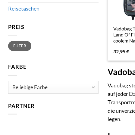
Reisetaschen
PREIS
Vadobag T
Land Of Fir
coolem Na
Min.
Max.
FILTER
Preis
Preis
32,95
€
FARBE
Vadobag
Vadobag ste
auf jeder E
Transportmit
PARTNER
die unverzi
legen.