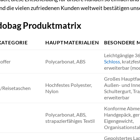
d die vielen zufriedenen Kunden weltweit bestätigen un
dobag Produktmatrix
ATEGORIE
HAUPTMATERIALIEN
BESONDERE 
Leichtgängige 36
offer
Polycarbonat, ABS
Schloss
, kratzfe
erweiterbar (mod
Großes Hauptfa
Hochfestes Polyester,
Außen- und Inne
/Reisetaschen
Nylon
Schultergurt, Tra
erweiterbar
Konforme Abmes
Polycarbonat, ABS,
Handgepäck, ger
strapazierfähiges Textil
Eigengewicht,
Organisationsta
Gepolstertes La