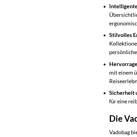
Intelligent
Übersichtli
ergonomisch
Stilvolles 
Kollektione
persönliche
Hervorrage
mit einem ü
Reiseerlebn
Sicherheit 
für eine re
Die Va
Vadobag bie