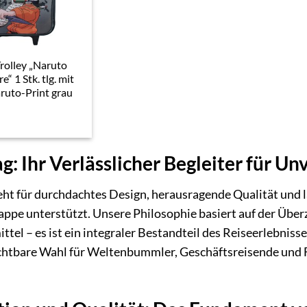
rolley „Naruto
e“ 1 Stk. tlg. mit
ruto-Print grau
: Ihr Verlässlicher Begleiter für Un
ht für durchdachtes Design, herausragende Qualität und 
tappe unterstützt. Unsere Philosophie basiert auf der Über
tel – es ist ein integraler Bestandteil des Reiseerlebnisse
chtbare Wahl für Weltenbummler, Geschäftsreisende und Fa