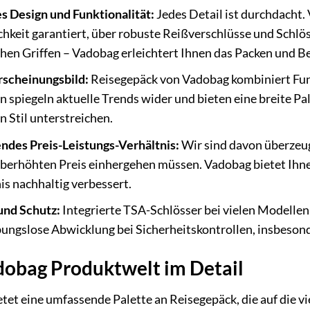
es Design und Funktionalität:
Jedes Detail ist durchdacht.
chkeit garantiert, über robuste Reißverschlüsse und Schlös
en Griffen – Vadobag erleichtert Ihnen das Packen und B
Erscheinungsbild:
Reisegepäck von Vadobag kombiniert Fun
n spiegeln aktuelle Trends wider und bieten eine breite P
n Stil unterstreichen.
ndes Preis-Leistungs-Verhältnis:
Wir sind davon überzeug
berhöhten Preis einhergehen müssen. Vadobag bietet Ihne
is nachhaltig verbessert.
und Schutz:
Integrierte TSA-Schlösser bei vielen Modellen
ibungslose Abwicklung bei Sicherheitskontrollen, insbesond
dobag Produktwelt im Detail
tet eine umfassende Palette an Reisegepäck, die auf die v