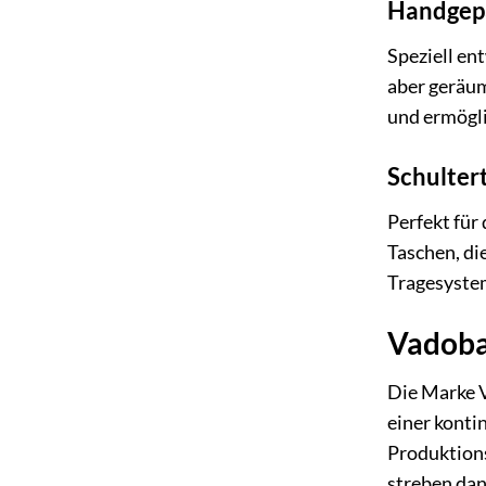
Handgep
Speziell en
aber geräum
und ermögli
Schulter
Perfekt für
Taschen, di
Tragesystem
Vadobag
Die Marke V
einer konti
Produktions
streben dan