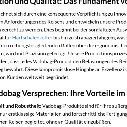
tion und Qualität: Das Fundament 
chnet sich durch eine konsequente Verpflichtung zu Innova
 Anforderungen des Reisens und entwickeln unsere Produ
gerecht zu werden. Dies beginnt bei der sorgfältigen Au
at für
Hartschalenkoffer
bis hin zu strapazierfähigem, w
 den reibungslos gleitenden Rollen über die ergonomischen 
n, wird mit Präzision gefertigt. Unsere Produktionsprozes
llen, dass jedes Vadobag-Produkt den Belastungen des Reis
g bewahrt. Diese kompromisslose Hingabe an Exzellenz is
von Kunden weltweit begründet.
obag Versprechen: Ihre Vorteile im
it und Robustheit:
Vadobag-Produkte sind für ihre außerg
ur erstklassige Materialien und fortschrittliche Fertigung
chen Reisen begleitet, ohne an Qualität einzubüßen.