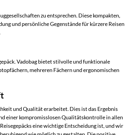
uggesellschaften zu entsprechen. Diese kompakten,
idung und persönliche Gegenstände für kürzere Reisen
.
epäck. Vadobag bietet stilvolle und funktionale
Laptopfächern, mehreren Fächern und ergonomischen
ft
hkeit und Qualität erarbeitet. Dies ist das Ergebnis
nd einer kompromisslosen Qualitätskontrolle in allen
 Reisegepäcks eine wichtige Entscheidung ist, und wir
beruhigend wie möglich zu gestalten. Die positive