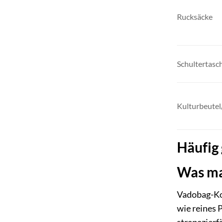
Rucksäcke
Schultertas
Kulturbeutel
Häufig 
Was ma
Vadobag-Kof
wie reines 