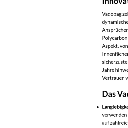
Innova
Vadobag zei
dynamischen
Ansprüchen 
Polycarbon
Aspekt, von
Innenfächer
sicherzuste
Jahre hinwe
Vertrauen 
Das Vad
Langlebigke
verwenden n
auf zahlrei