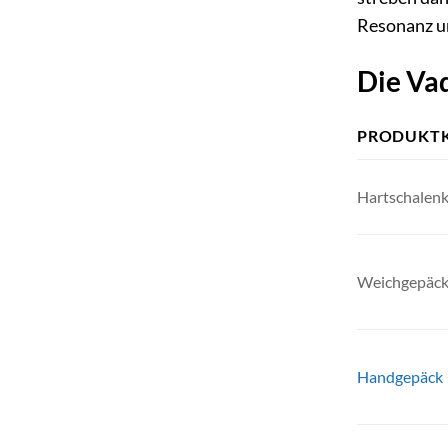
Resonanz un
Die Va
PRODUKTK
Hartschalenk
Weichgepäck
Handgepäck