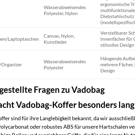
ergonomische Tr
Wasserabweisendes
multifunktionale
Polyester, Nylon
Diebstahlschutz
(modellspezifisc
Verstellbarer Sch
Canvas, Nylon,
chen/Laptoptaschen
Innenfächer für 
Kunstleder
stilvolles Design
Hängende Aufbe
Wasserabweisendes
/Organizer
mehrere Fächer,
Polyester
Design
gestellte Fragen zu Vadobag
cht Vadobag-Koffer besonders lang
fer sind für ihre Langlebigkeit bekannt, da wir ausschlie
Polycarbonat oder robustes ABS für unsere Hartschalen 