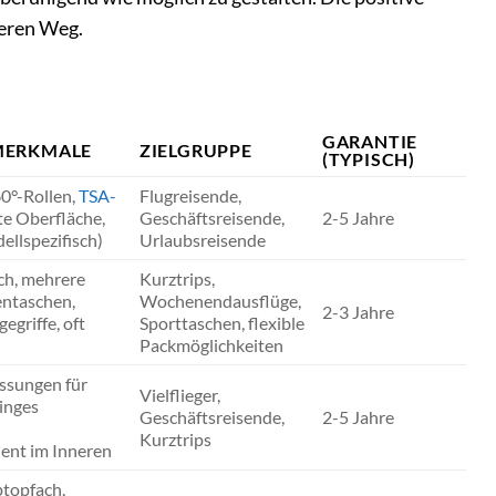
seren Weg.
GARANTIE
MERKMALE
ZIELGRUPPE
(TYPISCH)
0°-Rollen,
TSA-
Flugreisende,
ste Oberfläche,
Geschäftsreisende,
2-5 Jahre
ellspezifisch)
Urlaubsreisende
ch, mehrere
Kurztrips,
ntaschen,
Wochenendausflüge,
2-3 Jahre
gegriffe, oft
Sporttaschen, flexible
Packmöglichkeiten
sungen für
Vielflieger,
inges
Geschäftsreisende,
2-5 Jahre
Kurztrips
lent im Inneren
ptopfach,