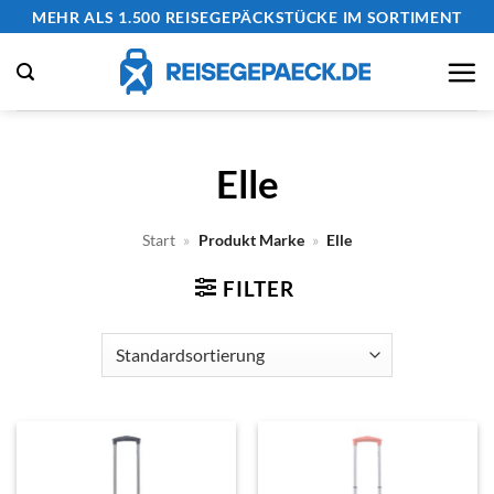
Zum
MEHR ALS 1.500 REISEGEPÄCKSTÜCKE IM SORTIMENT
Inhalt
springen
Elle
Start
»
Produkt Marke
»
Elle
FILTER