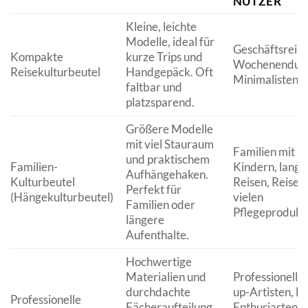
NUTZER
Kleine, leichte
Modelle, ideal für
Geschäftsreis
Kompakte
kurze Trips und
Wochenendurl
Reisekulturbeutel
Handgepäck. Oft
Minimalisten.
faltbar und
platzsparend.
Größere Modelle
mit viel Stauraum
Familien mit
und praktischem
Familien-
Kindern, lange
Aufhängehaken.
Kulturbeutel
Reisen, Reisen
Perfekt für
(Hängekulturbeutel)
vielen
Familien oder
Pflegeprodukt
längere
Aufenthalte.
Hochwertige
Materialien und
Professionelle
durchdachte
up-Artisten, B
Professionelle
Fächeraufteilung
Enthusiasten,