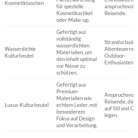
Kosmetiktaschen
für spezielle
anspruchsvolle
Kosmetikartikel
Reisende.
oder Make-up.
Gefertigt aus
vollständig
Strandurlauber
wasserdichten
Wasserdichte
Abenteuerreis
Materialien, um
Kulturbeutel
Outdoor-
den Inhalt optimal
Enthusiasten.
vor Nässe zu
schützen.
Gefertigt aus
Premium-
Anspruchsvoll
Materialien wie
Reisende, die 
Luxus-Kulturbeutel
echtem Leder, mit
auf Stil und Qu
besonderem
legen.
Fokus auf Design
und Verarbeitung.