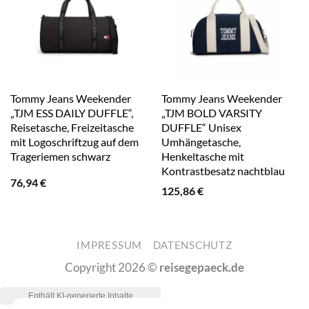
Tommy Jeans Weekender
Tommy Jeans Weekender
„TJM ESS DAILY DUFFLE“,
„TJM BOLD VARSITY
Reisetasche, Freizeitasche
DUFFLE“ Unisex
mit Logoschriftzug auf dem
Umhängetasche,
Trageriemen schwarz
Henkeltasche mit
Kontrastbesatz nachtblau
76,94
€
125,86
€
IMPRESSUM
DATENSCHUTZ
Copyright 2026 ©
reisegepaeck.de