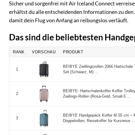
Sicher und sorgenfrei mit Air Iceland Connect verreis
erhältst du alle entscheidenden Informationen zu d
damit dein Flug von Anfang an reibungslos verläuft.
Das sind die beliebtesten Handg
RANK
VORSCHAU
PRODUKT
BEIBYE Zwillingsrollen 2066 Hartschale 
1
Set (Schwarz, M) ...
BEIBYE- Hartschalenkoffer Koffer Trolley
2
Zwilings-Rollen (Rosa-Gold, Small-5 ...
BEIBYE Handgepäck Koffer M 55 cm – Ka
3
Doppelrollen, Reisekoffer für Kurzreise ...