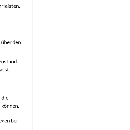
hrleisten.
r über den
genstand
asst.
 die
n können.
egen bei