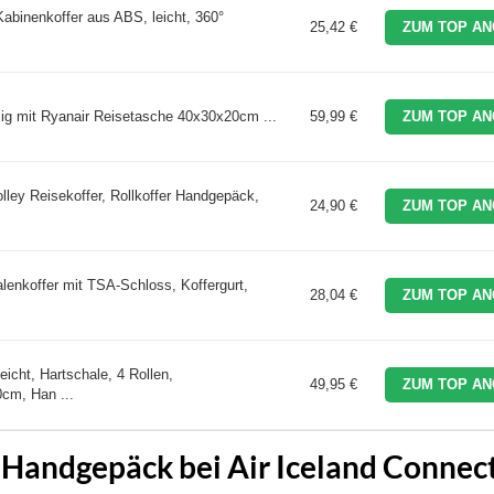
binenkoffer aus ABS, leicht, 360°
25,42 €
ZUM TOP AN
ig mit Ryanair Reisetasche 40x30x20cm ...
59,99 €
ZUM TOP AN
ley Reisekoffer, Rollkoffer Handgepäck,
24,90 €
ZUM TOP AN
enkoffer mit TSA-Schloss, Koffergurt,
28,04 €
ZUM TOP AN
cht, Hartschale, 4 Rollen,
49,95 €
ZUM TOP AN
cm, Han ...
Handgepäck bei Air Iceland Connec