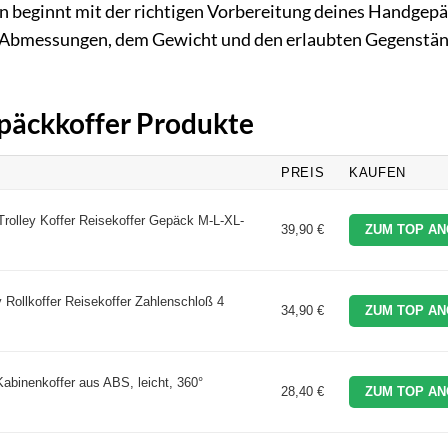
en beginnt mit der richtigen Vorbereitung deines Handgepä
en Abmessungen, dem Gewicht und den erlaubten Gegenstä
epäckkoffer Produkte
PREIS
KAUFEN
Trolley Koffer Reisekoffer Gepäck M-L-XL-
39,90 €
ZUM TOP AN
 Rollkoffer Reisekoffer Zahlenschloß 4
34,90 €
ZUM TOP AN
binenkoffer aus ABS, leicht, 360°
28,40 €
ZUM TOP AN