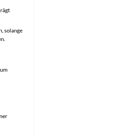
rägt
n, solange
en.
, um
ner