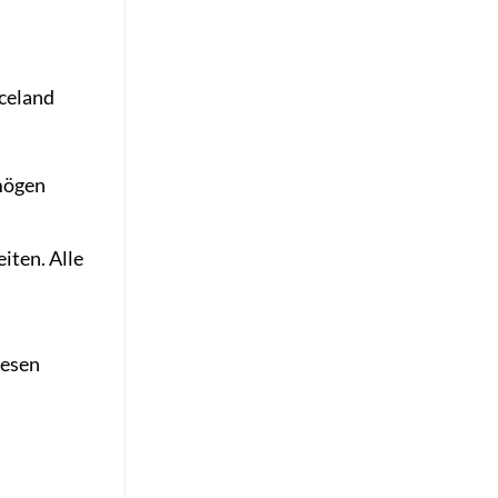
Iceland
mögen
iten. Alle
iesen