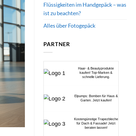
Flüssigkeiten im Handgepäck – was
ist zu beachten?
Alles über Fotogepäck
PARTNER
Haar- & Beautyprodukte
kaufen! Top-Marken &
schnelle Lieferung.
Elpumps: Bomben für Haus &
Garten. Jetzt kaufen!
Kostengünstige Trapezbleche
für Dach & Fassade! Jetzt
beraten lassen!