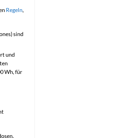
hen
Regeln
,
ones) sind
rt und
aten
00 Wh, für
ht
dosen,