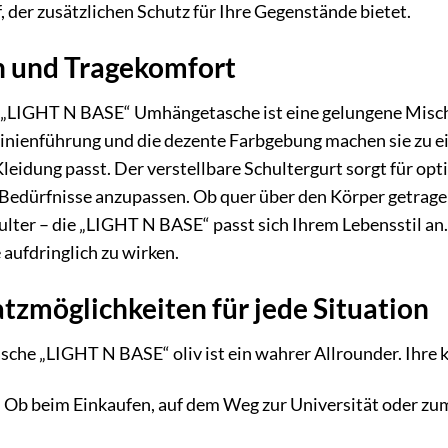
f, der zusätzlichen Schutz für Ihre Gegenstände bietet.
gn und Tragekomfort
„LIGHT N BASE“ Umhängetasche ist eine gelungene Mischun
 Linienführung und die dezente Farbgebung machen sie zu ei
Kleidung passt. Der verstellbare Schultergurt sorgt für op
e Bedürfnisse anzupassen. Ob quer über den Körper getrag
hulter – die „LIGHT N BASE“ passt sich Ihrem Lebensstil 
 aufdringlich zu wirken.
atzmöglichkeiten für jede Situation
he „LIGHT N BASE“ oliv ist ein wahrer Allrounder. Ihre k
:
Ob beim Einkaufen, auf dem Weg zur Universität oder zum 