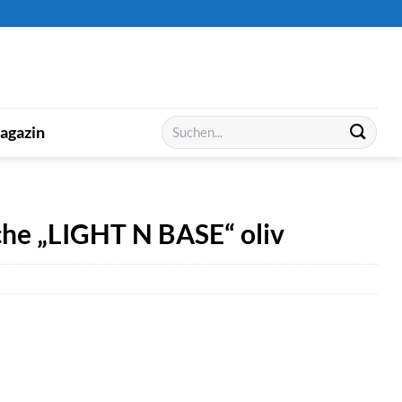
Suchen
agazin
nach:
e „LIGHT N BASE“ oliv