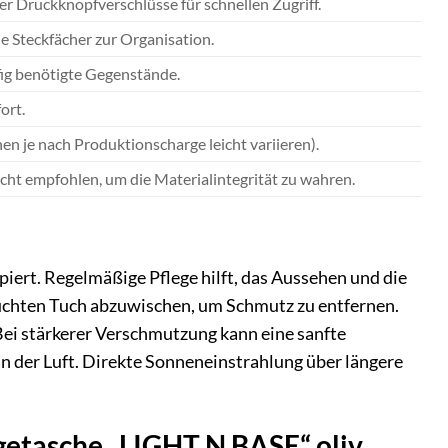
er Druckknopfverschlüsse für schnellen Zugriff.
e Steckfächer zur Organisation.
fig benötigte Gegenstände.
ort.
n je nach Produktionscharge leicht variieren).
cht empfohlen, um die Materialintegrität zu wahren.
ert. Regelmäßige Pflege hilft, das Aussehen und die
feuchten Tuch abzuwischen, um Schmutz zu entfernen.
Bei stärkerer Verschmutzung kann eine sanfte
n der Luft. Direkte Sonneneinstrahlung über längere
getasche „LIGHT N BASE“ oliv