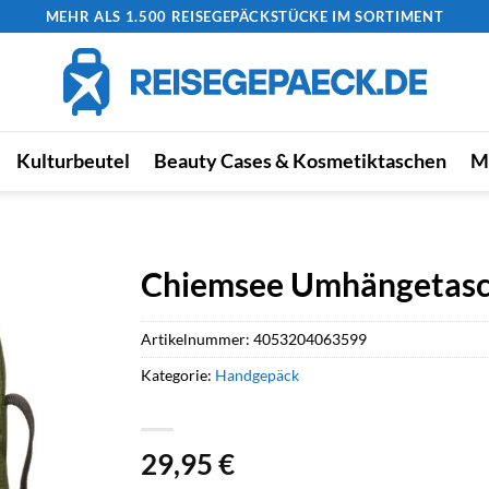
MEHR ALS 1.500 REISEGEPÄCKSTÜCKE IM SORTIMENT
Kulturbeutel
Beauty Cases & Kosmetiktaschen
M
Chiemsee Umhängetasch
Artikelnummer:
4053204063599
Kategorie:
Handgepäck
29,95
€