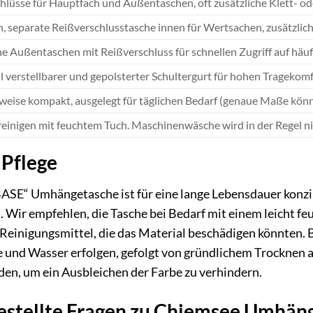
hlüsse für Hauptfach und Außentaschen, oft zusätzliche Klett- od
, separate Reißverschlusstasche innen für Wertsachen, zusätzlich
he Außentaschen mit Reißverschluss für schnellen Zugriff auf häu
ll verstellbarer und gepolsterter Schultergurt für hohen Tragekomf
weise kompakt, ausgelegt für täglichen Bedarf (genaue Maße könne
 reinigen mit feuchtem Tuch. Maschinenwäsche wird in der Regel ni
 Pflege
SE“ Umhängetasche ist für eine lange Lebensdauer konzipi
n. Wir empfehlen, die Tasche bei Bedarf mit einem leicht 
Reinigungsmittel, die das Material beschädigen könnten. 
e und Wasser erfolgen, gefolgt von gründlichem Trocknen a
den, um ein Ausbleichen der Farbe zu verhindern.
estellte Fragen zu Chiemsee Umhän