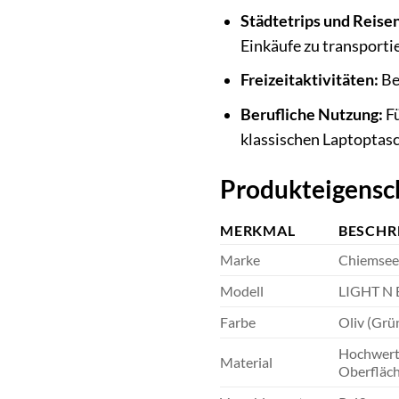
Städtetrips und Reisen
Einkäufe zu transporti
Freizeitaktivitäten:
Be
Berufliche Nutzung:
Fü
klassischen Laptoptasc
Produkteigensc
MERKMAL
BESCHR
Marke
Chiemsee
Modell
LIGHT N 
Farbe
Oliv (Grü
Hochwerti
Material
Oberfläc