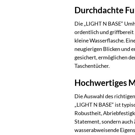
Durchdachte Fun
Die „LIGHT N BASE“ Umhäng
ordentlich und griffbereit
kleine Wasserflasche. Ei
neugierigen Blicken und e
gesichert, ermöglichen den
Taschentücher.
Hochwertiges Ma
Die Auswahl des richtige
„LIGHT N BASE“ ist typisc
Robustheit, Abriebfestigk
Statement, sondern auch ä
wasserabweisende Eigensch