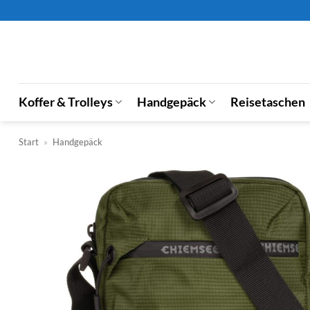
Zum
Inhalt
springen
Koffer & Trolleys
Handgepäck
Reisetaschen
Start
»
Handgepäck