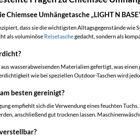
ie Chiemsee Umhängetasche „LIGHT N BASE“ 
nzipiert, dass sie die wichtigsten Alltagsgegenstände wie
icht als voluminöse
Reisetasche
gedacht, sondern als kompak
rdicht?
el aus wasserabweisenden Materialien gefertigt, was einen
rdichtigkeit wie bei speziellen Outdoor-Taschen wird jedo
 am besten gereinigt?
gung empfiehlt sich die Verwendung eines feuchten Tuchs
rden, anschließend gut trocknen lassen. Maschinenwäsche
 verstellbar?