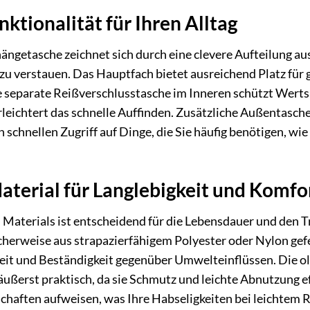
ktionalität für Ihren Alltag
etasche zeichnet sich durch eine clevere Aufteilung aus,
 zu verstauen. Das Hauptfach bietet ausreichend Platz für 
ne separate Reißverschlusstasche im Inneren schützt Wer
rleichtert das schnelle Auffinden. Zusätzliche Außentasche
 schnellen Zugriff auf Dinge, die Sie häufig benötigen, wi
terial für Langlebigkeit und Komfo
n Materials ist entscheidend für die Lebensdauer und den
herweise aus strapazierfähigem Polyester oder Nylon gefer
eit und Beständigkeit gegenüber Umwelteinflüssen. Die ol
ußerst praktisch, da sie Schmutz und leichte Abnutzung e
aften aufweisen, was Ihre Habseligkeiten bei leichtem Re