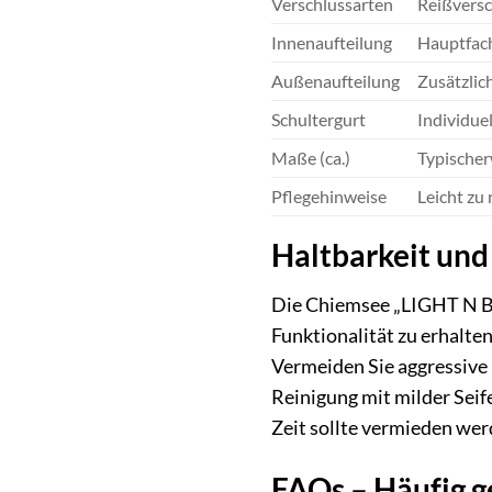
Verschlussarten
Reißversc
Innenaufteilung
Hauptfach
Außenaufteilung
Zusätzlic
Schultergurt
Individue
Maße (ca.)
Typischer
Pflegehinweise
Leicht zu
Haltbarkeit und
Die Chiemsee „LIGHT N BA
Funktionalität zu erhalte
Vermeiden Sie aggressive 
Reinigung mit milder Seif
Zeit sollte vermieden wer
FAQs – Häufig g