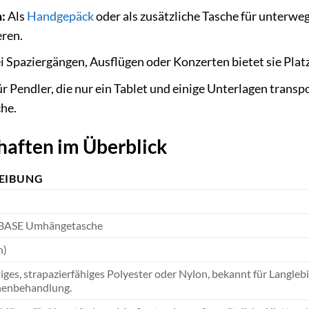
:
Als
Handgepäck
oder als zusätzliche Tasche für unterweg
eren.
i Spaziergängen, Ausflügen oder Konzerten bietet sie Plat
r Pendler, die nur ein Tablet und einige Unterlagen transpor
he.
haften im Überblick
EIBUNG
BASE Umhängetasche
n)
ges, strapazierfähiges Polyester oder Nylon, bekannt für Langleb
henbehandlung.