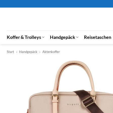
Zum
Inhalt
springen
Koffer & Trolleys
Handgepäck
Reisetaschen
Start
»
Handgepäck
»
Aktenkoffer