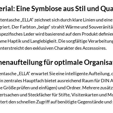
rial: Eine Symbiose aus Stil und Qua
entasche „ELLA“ zeichnet sich durch klare Linien und eine 
griert. Der Farbton „beige“ strahlt Wärme und Souveränität 
pezifisches Leder wird basierend auf dem Produkt definier
me Haptik und Langlebigkeit. Die sorgfältige Verarbeitung 
nterstreicht den exklusiven Charakter des Accessoires.
enaufteilung für optimale Organisa
ntasche „ELLA“ erwartet Sie eine intelligente Aufteilung, d
 Ein zentrales Hauptfach bietet ausreichend Raum für DIN
che Größe prüfen und einfügen) und Ordner. Mehrere zusätz
rtsachen und Steckfächer für Stifte, Visitenkarten und Mo
htert den schnellen Zugriff auf benötigte Gegenstände und