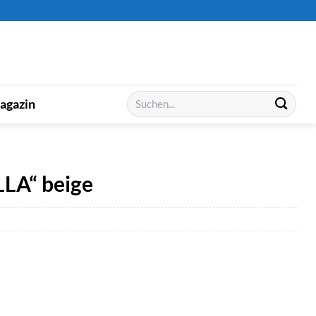
Suchen
agazin
nach:
LLA“ beige