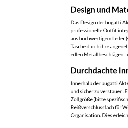
Design und Mate
Das Design der bugatti Akt
professionelle Outfit inte
aus hochwertigem Leder (s
Tasche durch ihre angeneh
edlen Metallbeschlägen, u
Durchdachte Inn
Innerhalb der bugatti Akte
und sicher zu verstauen.
Zollgröße (bitte spezifis
Reißverschlussfach für We
Organisation. Dies erleic