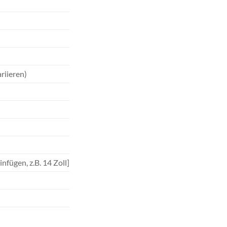
riieren)
nfügen, z.B. 14 Zoll]