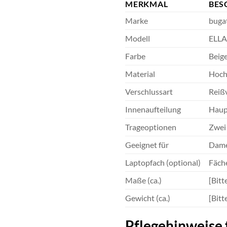
MERKMAL
BES
Marke
bugat
Modell
ELLA
Farbe
Beig
Material
Hochw
Verschlussart
Reiß
Innenaufteilung
Haupt
Trageoptionen
Zwei 
Geeignet für
Damen
Laptopfach (optional)
Fäche
Maße (ca.)
[Bitt
Gewicht (ca.)
[Bitt
Pflegehinweise 