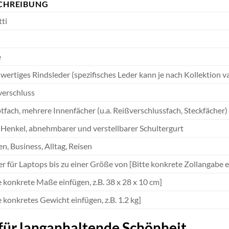
CHREIBUNG
ti
e
ertiges Rindsleder (spezifisches Leder kann je nach Kollektion va
verschluss
fach, mehrere Innenfächer (u.a. Reißverschlussfach, Steckfächer)
Henkel, abnehmbarer und verstellbarer Schultergurt
, Business, Alltag, Reisen
r für Laptops bis zu einer Größe von [Bitte konkrete Zollangabe ei
e konkrete Maße einfügen, z.B. 38 x 28 x 10 cm]
e konkretes Gewicht einfügen, z.B. 1.2 kg]
für langanhaltende Schönheit