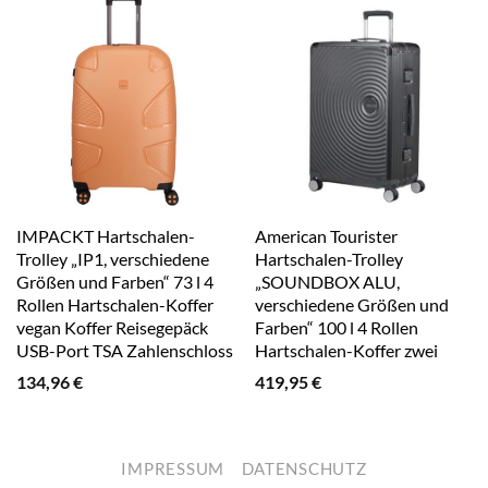
IMPACKT Hartschalen-
American Tourister
Trolley „IP1, verschiedene
Hartschalen-Trolley
Größen und Farben“ 73 l 4
„SOUNDBOX ALU,
Rollen Hartschalen-Koffer
verschiedene Größen und
vegan Koffer Reisegepäck
Farben“ 100 l 4 Rollen
USB-Port TSA Zahlenschloss
Hartschalen-Koffer zwei
garden apricot
TSA-Schlösser Aluminium-
134,96
€
419,95
€
Koffer brushed anthrazit
IMPRESSUM
DATENSCHUTZ